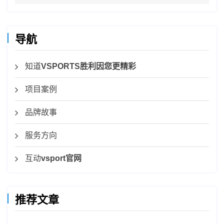
导航
知道
VSPORTS胜利因您更精彩
项目案例
品牌故事
服务方向
互动
vsport官网
推荐文章