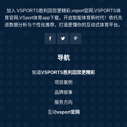
加入 VSPORTS胜利因您更精彩,vsport官网,VSPORTS体
育官网,VSport体育app下载，开启智能体育新时代！依托先
进数据分析与个性化推荐，打造更懂你的互动式体育平台。
导航
知道
VSPORTS胜利因您更精彩
项目案例
品牌故事
服务方向
互动
vsport官网