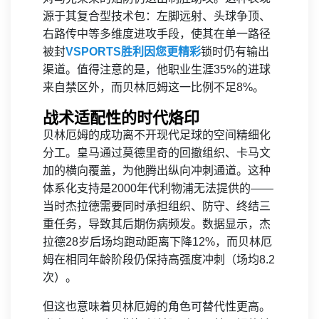
源于其复合型技术包：左脚远射、头球争顶、
右路传中等多维度进攻手段，使其在单一路径
被封
VSPORTS胜利因您更精彩
锁时仍有输出
渠道。值得注意的是，他职业生涯35%的进球
来自禁区外，而贝林厄姆这一比例不足8%。
战术适配性的时代烙印
贝林厄姆的成功离不开现代足球的空间精细化
分工。皇马通过莫德里奇的回撤组织、卡马文
加的横向覆盖，为他腾出纵向冲刺通道。这种
体系化支持是2000年代利物浦无法提供的——
当时杰拉德需要同时承担组织、防守、终结三
重任务，导致其后期伤病频发。数据显示，杰
拉德28岁后场均跑动距离下降12%，而贝林厄
姆在相同年龄阶段仍保持高强度冲刺（场均8.2
次）。
但这也意味着贝林厄姆的角色可替代性更高。